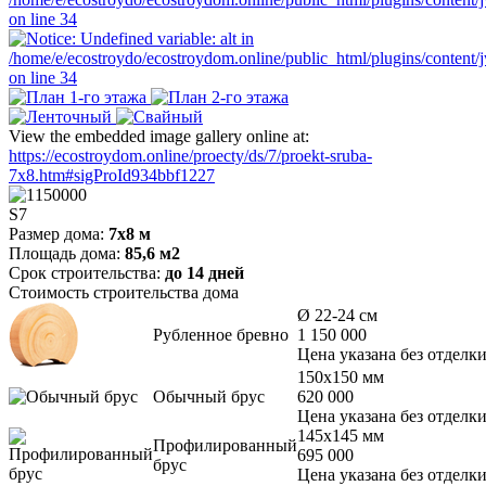
View the embedded image gallery online at:
https://ecostroydom.online/proecty/ds/7/proekt-sruba-
7x8.htm#sigProId934bbf1227
S7
Размер дома:
7х8 м
Площадь дома:
85,6 м2
Срок строительства:
до 14 дней
Стоимость строительства дома
Ø 22-24 см
Рубленное бревно
1 150 000
Цена указана без отделк
150х150 мм
Обычный брус
620 000
Цена указана без отделк
145х145 мм
Профилированный
695 000
брус
Цена указана без отделк