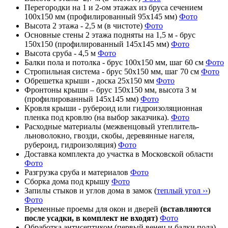
Перегородки на 1 и 2-ом этажах из бруса сечением
100х150 мм (профилированный 95х145 мм)
Фото
Высота 2 этажа - 2,5 м (в чистоте)
Фото
Основные стены 2 этажа подняты на 1,5 м - брус
150х150 (профилированный 145х145 мм)
Фото
Высота сруба - 4,5 м
Фото
Балки пола и потолка - брус 100х150 мм, шаг 60 см
Фото
Стропильная система - брус 50х150 мм, шаг 70 см
Фото
Обрешетка крыши - доска 25х150 мм
Фото
Фронтоны крыши – брус 150х150 мм, высота 3 м
(профилированный 145х145 мм)
Фото
Кровля крыши - рубероид или гидроизоляционная
пленка под кровлю (на выбор заказчика).
Фото
Расходные материалы (межвенцовый утеплитель-
льноволокно, гвозди, скобы, деревянные нагеля,
рубероид, гидроизоляция)
Фото
Доставка комплекта до участка в Московской области
Фото
Разгрузка сруба и материалов
Фото
Сборка дома под крышу
Фото
Запилы стыков и углов дома в замок (
теплый угол ››
)
Фото
Временные проемы для окон и дверей
(вставляются
после усадки, в комплект не входят)
Фото
Обработка антисептиком (первый венец и балки пола)