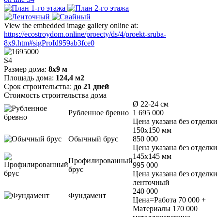
View the embedded image gallery online at:
https://ecostroydom.online/proecty/ds/4/proekt-sruba-
8x9.htm#sigProId959ab3fce0
S4
Размер дома:
8х9 м
Площадь дома:
124,4 м2
Срок строительства:
до 21 дней
Стоимость строительства дома
Ø 22-24 см
Рубленное бревно
1 695 000
Цена указана без отделк
150х150 мм
Обычный брус
850 000
Цена указана без отделк
145х145 мм
Профилированный
995 000
брус
Цена указана без отделк
ленточный
240 000
Фундамент
Цена=Работа 70 000 +
Материалы 170 000