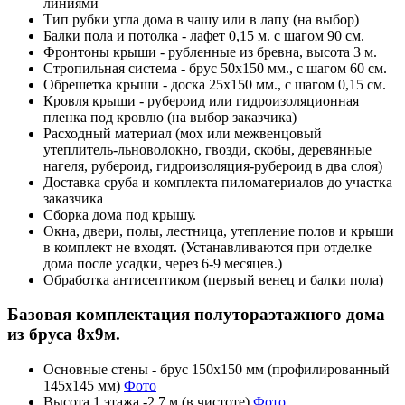
линиями
Тип рубки угла дома в чашу или в лапу (на выбор)
Балки пола и потолка - лафет 0,15 м. с шагом 90 см.
Фронтоны крыши - рубленные из бревна, высота 3 м.
Стропильная система - брус 50х150 мм., с шагом 60 см.
Обрешетка крыши - доска 25х150 мм., с шагом 0,15 см.
Кровля крыши - рубероид или гидроизоляционная
пленка под кровлю (на выбор заказчика)
Расходный материал (мох или межвенцовый
утеплитель-льноволокно, гвозди, скобы, деревянные
нагеля, рубероид, гидроизоляция-рубероид в два слоя)
Доставка сруба и комплекта пиломатериалов до участка
заказчика
Сборка дома под крышу.
Окна, двери, полы, лестница, утепление полов и крыши
в комплект не входят. (Устанавливаются при отделке
дома после усадки, через 6-9 месяцев.)
Обработка антисептиком (первый венец и балки пола)
Базовая комплектация полутораэтажного дома
из бруса 8х9м.
Основные стены - брус 150х150 мм (профилированный
145х145 мм)
Фото
Высота 1 этажа -2,7 м (в чистоте)
Фото